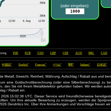
390k
(oder eingeben)
380k
g
12:00
6. Aug
12:00
2020
hrung
INR
EUR
USD
GBP
CHF
AUD
BRL
CAD
中国語"
English"
Français"
עברית"
हिंदी"
Italiano"
日本語"
 Sie Metall, Gewicht, Reinheit, Währung, Aufschlag / Rabatt aus und b
, um eine Goldschrottberechnung (oder eine Silberberechnung) zu be
en, den Sie mit Ihrem Metalldetektor gefunden haben. Wir werden aut
lag / Rabatt ein.
 2026 15:02:38 UTC. Dieser Service wird freundlicherweise bereitgest
ten. Um Ihre aktuelle Bewertung zu erzeugen, werden die Spotpreise 
2026 Dendritics Inc. Über Ihre Anmerkungen und Vorschläge freuen wir 