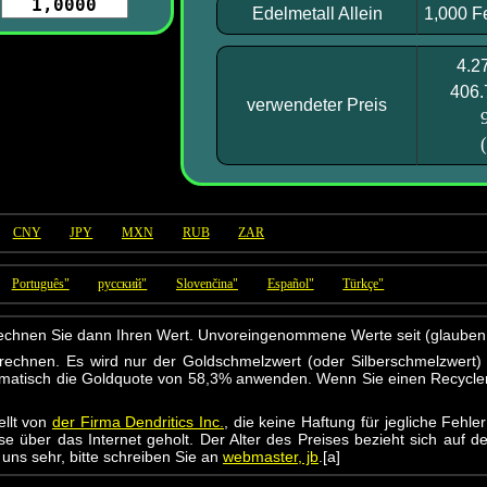
Edelmetall Allein
1,000 F
4.2
406.
verwendeter Preis
(
CNY
JPY
MXN
RUB
ZAR
Português"
русский"
Slovenčina"
Español"
Türkçe"
erechnen Sie dann Ihren Wert. Unvoreingenommene Werte seit (glauben 
rechnen. Es wird nur der Goldschmelzwert (oder Silberschmelzwert) 
omatisch die Goldquote von 58,3% anwenden. Wenn Sie einen Recycler 
ellt von
der Firma Dendritics Inc.
, die keine Haftung für jegliche Fehl
über das Internet geholt. Der Alter des Preises bezieht sich auf de
uns sehr, bitte schreiben Sie an
webmaster, jb
.[a]