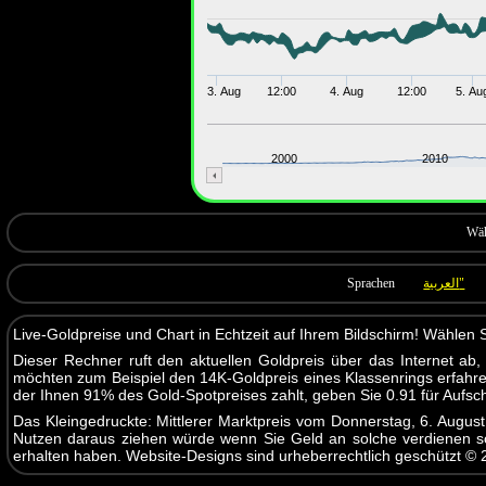
3. Aug
12:00
4. Aug
12:00
5. Au
2000
2010
Wä
Sprachen
العربية"
Live-Goldpreise und Chart in Echtzeit auf Ihrem Bildschirm! Wählen
Dieser Rechner ruft den aktuellen Goldpreis über das Internet ab
möchten zum Beispiel den 14K-Goldpreis eines Klassenrings erfahr
der Ihnen 91% des Gold-Spotpreises zahlt, geben Sie 0.91 für Aufsch
Das Kleingedruckte: Mittlerer Marktpreis vom Donnerstag, 6. August
Nutzen daraus ziehen würde wenn Sie Geld an solche verdienen soll
erhalten haben. Website-Designs sind urheberrechtlich geschützt © 