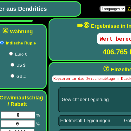
r aus Dendritics
C
⇛⑥
Ergebnisse in I
④
Währung
Indische Rupie
406.765 
Euro €
US $
⑦
Einzelhe
GB £
Gewinnaufschlag
Gewicht der Legierung
/ Rabatt
▲
%
Edelmetall-Legierungen
Gol
▼
%