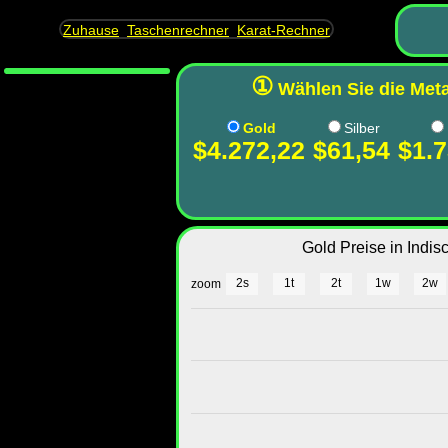
Zuhause
Taschenrechner
Karat-Rechner
①
Wählen Sie die Meta
Gold
Silber
$4.272,22
$61,54
$1.7
Gold Preise in Indi
2s
1t
2t
1w
2w
zoom