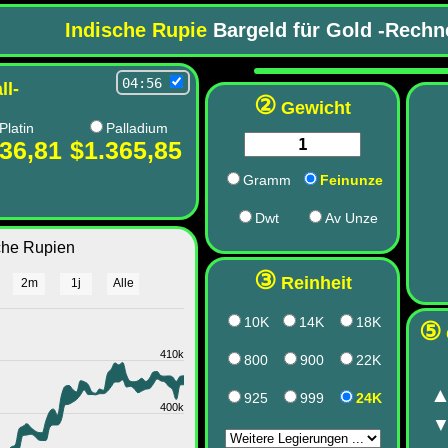
Indische Rupie
Bargeld für Gold -Rechne
04:56
ll-
②
Gewicht
Platin
Palladium
36,81
$1.365,85
Gramm
Feinunze
Dwt
Av Unze
sche Rupien
③
Reinheit
2m
1j
Alle
10K
14K
18K
⑤
410k
800
900
22K
925
999
24K
400k